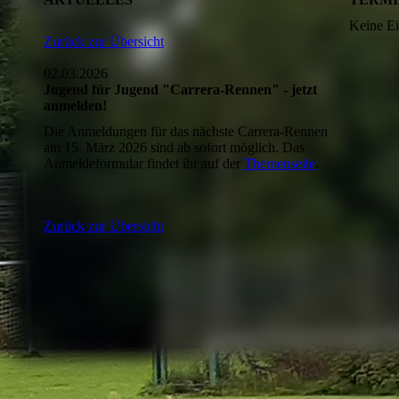
Keine Ei
Zurück zur Übersicht
02.03.2026
Jugend für Jugend "Carrera-Rennen" - jetzt
anmelden!
Die Anmeldungen für das nächste Carrera-Rennen
am 15. März 2026 sind ab sofort möglich. Das
Anmeldeformular findet ihr auf der
Themenseite
.
Zurück zur Übersicht