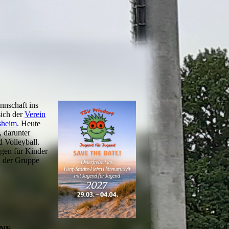
nschaft ins
sich der
Verein
sheim
. Heute
, darunter
 Volleyball.
ngen für Kinder
n der Gruppe
NE